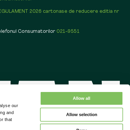
EGULAMENT 2026 cartonase de reducere editia nr
elefonul Consumatorilor
021-9551
Allow all
alyse our
ing and
Allow selection
r that