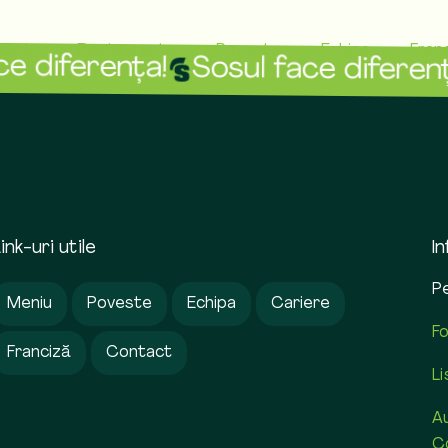
Meniu
Restaurante
Poveste
Echipa
Fran
e diferența!
Sosul face diferenț
ink-uri utile
I
P
Meniu
Poveste
Echipa
Cariere
F
Franciză
Contact
Li
A
C