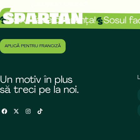
[castigatori_grouped]
Acasă
Sosul face diferența!
Sosul fac
APLICĂ PENTRU FRANCIZĂ
L
Un motiv în plus
să treci pe la noi.